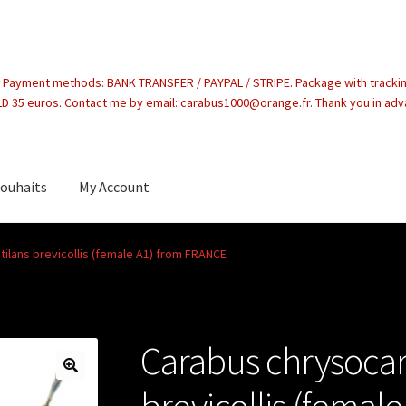
. Payment methods: BANK TRANSFER / PAYPAL / STRIPE. Package with tracki
 35 euros. Contact me by email: carabus1000@orange.fr. Thank you in ad
souhaits
My Account
count
ilans brevicollis (female A1) from FRANCE
Carabus chrysocar
brevicollis (femal