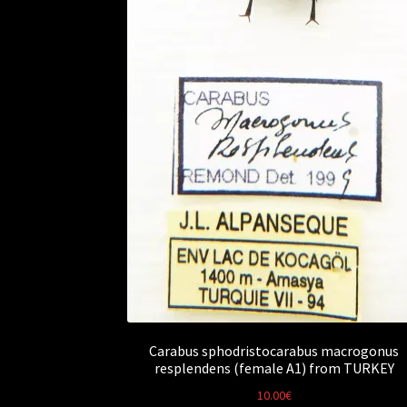
Carabus sphodristocarabus macrogonus
resplendens (female A1) from TURKEY
10.00
€