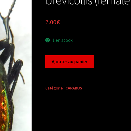
7.00
€
1 en stock
quantité
Ajouter au panier
de
Carabus
chrysocarabus
rutilans
Catégorie :
CARABUS
brevicollis
(female
A1)
from
FRANCE