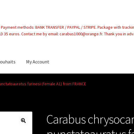
. Payment methods: BANK TRANSFER / PAYPAL / STRIPE. Package with tracki
 35 euros. Contact me by email: carabus1000@orange.fr. Thank you in ad
souhaits
My Account
count
nctatoauratus farinesi (female A1) from FRANCE
Carabus chrysoca
punctatoauratus fa