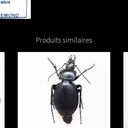
from
FRANCE
Produits similaires