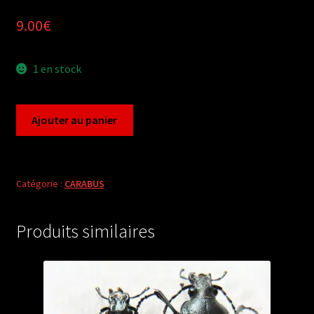
9.00
€
1 en stock
quantité
Ajouter au panier
de
Carabus
ctenocarabus
galicianus
Catégorie :
CARABUS
(pair
A2)
Produits similaires
from
PORTUGAL