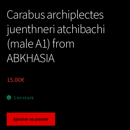
Carabus archiplectes
juenthneri atchibachi
(male A1) from
ABKHASIA
15.00
€
1 en stock
quantité
Ajouter au panier
de