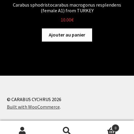
Carabus sphodristocarabus macrogonus resplendens
(female A1) from TURKEY
10.00
€
Ajouter au panier
© CARABUS CYCHRUS 2026
Built with WooCommerce
.
0