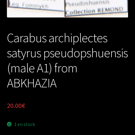
Carabus archiplectes
satyrus pseudopshuensis
(male A1) from
ABKHAZIA
20.00
€
1 en stock