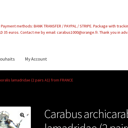
. Payment methods: BANK TRANSFER / PAYPAL / STRIPE. Package with tracki
 35 euros. Contact me by email: carabus1000@orange.fr. Thank you in ad
souhaits
My Account
count
oralis lamadridae (2 pairs A1) from FRANCE
Carabus archicara
lamadridae (2 pai