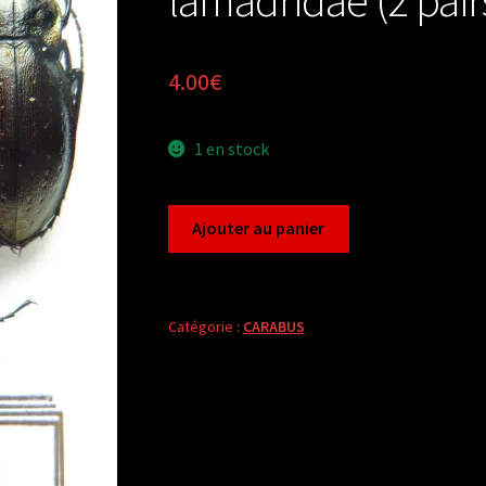
4.00
€
1 en stock
quantité
Ajouter au panier
de
Carabus
archicarabus
nemoralis
Catégorie :
CARABUS
lamadridae
(2
pairs
A1)
from