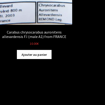
Carabus chrysocarabus auronitens
allevardensis F.I (male A1) from FRANCE
10.00
€
Ajouter au panier