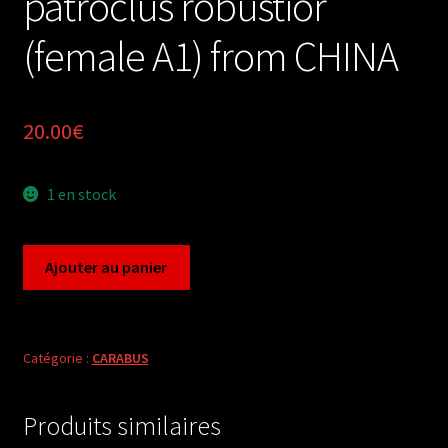
patroclus robustior
(female A1) from CHINA
20.00
€
1 en stock
quantité
Ajouter au panier
de
Carabus
apotomopterus
patroclus
Catégorie :
CARABUS
robustior
(female
Produits similaires
A1)