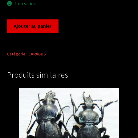
1 en stock
quantité
Ajouter au panier
de
cychrus
minshanicola
(male
Catégorie :
CARABUS
A2)
from
Produits similaires
CHINA