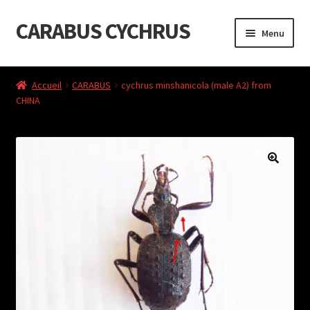
CARABUS CYCHRUS
Aller
Aller
Menu
à
au
la
contenu
Accueil
navigation
Accueil
CARABUS
cychrus minshanicola (male A2) from
CHINA
Cart
Checkout
Liste de souhaits
My Account