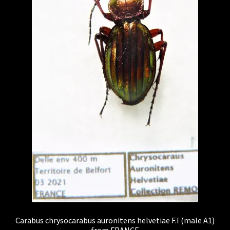
Carabus chrysocarabus auronitens helvetiae F.I (male A1)
from FRANCE