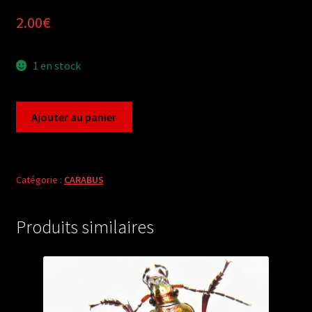
2.00
€
1 en stock
quantité
Ajouter au panier
de
Ceroglossus
buqueti
chiloensis
Catégorie :
CARABUS
(1
ex
Produits similaires
A2)
from
CHILE