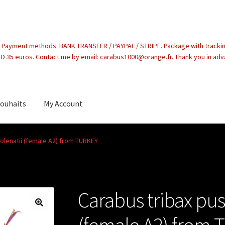
. Payment methods: BANK TRANSFER / PAYPAL / STRIPE. Package with tracki
 35 euros. Contact me by email: carabus1000@orange.fr. Thank you in ad
souhaits
My Account
count
kolenatii (female A2) from TURKEY
Carabus tribax pus
(female A2) from