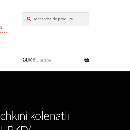
Recherche
Recherche
pour :
ng
vance
24.00
€
1 article
chkini kolenatii
 TURKEY