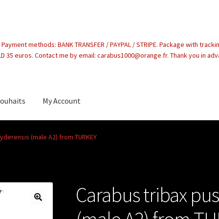
. Payment methods: BANK TRANSFER / PAYPAL / STRIPE. Package with tracki
 35 euros. Contact me by email: carabus1000@orange.fr. Thank you in ad
souhaits
My Account
count
ayderensis (male A2) from TURKEY
Carabus tribax pus
(male A2) from T