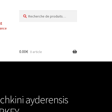
Recherche
Recherche
pour :
ng
vance
0.00
€
0 article
chkini ayderensis
URKEY