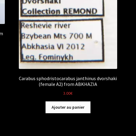
om
Carabus sphodristocarabus janthinus dvorshaki
(female A2) from ABKHAZIA
3.00
€
Ajouter au panier