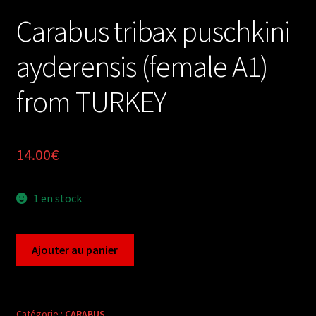
Carabus tribax puschkini
ayderensis (female A1)
from TURKEY
14.00
€
1 en stock
quantité
Ajouter au panier
de
Carabus
tribax
puschkini
Catégorie :
CARABUS