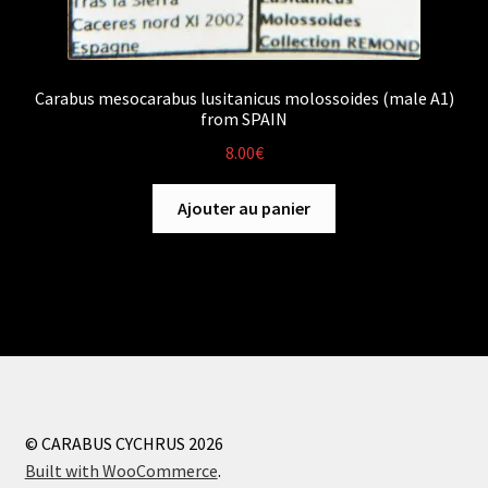
Carabus mesocarabus lusitanicus molossoides (male A1)
from SPAIN
8.00
€
Ajouter au panier
© CARABUS CYCHRUS 2026
Built with WooCommerce
.