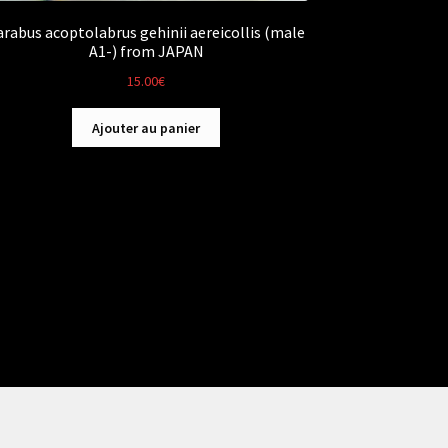
arabus acoptolabrus gehinii aereicollis (male
A1-) from JAPAN
15.00
€
Ajouter au panier