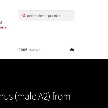
Recherche
Recherche
pour :
ng
vance
0.00
€
0 article
hus (male A2) from