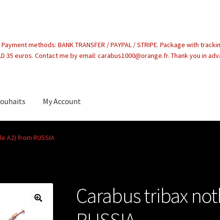
. Payment methods: BANK TRANSFER / PAYPAL / STRIPE. Package with tracki
 35 euros. Contact me by email: carabus1000@orange.fr. Thank you in ad
souhaits
My Account
count
le A2) from RUSSIA
Carabus tribax not
RUSSIA