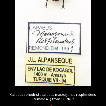
Carabus sphodristocarabus macrogonus resplendens
(female A1) from TURKEY