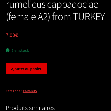
rumelicus cappadociae
(female A2) from TURKEY
7.00
€
1 en stock
quantité
Ajouter au panier
de
Carabus
tomocarabus
rumelicus
Catégorie :
CARABUS
cappadociae
(female
Produits similaires
A2)