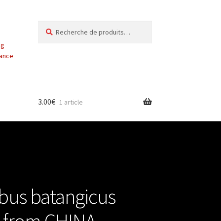
Recherche
Recherche
pour :
ng
vance
3.00
€
1 article
bus batangicus
1) from CHINA