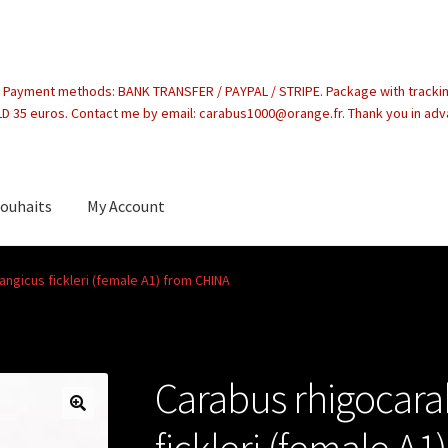
. Payment methods: BANK TRANSFER / PAYPAL / STRIPE. Package with tracki
 35 euros. Contact me by email: carabus1000@orange.fr. Thank you in ad
souhaits
My Account
count
ngicus fickleri (female A1) from CHINA
Carabus rhigocara
fickleri (female A