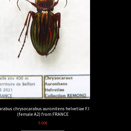
arabus chrysocarabus auronitens helvetiae F.I
(female A2) from FRANCE
5.00
€