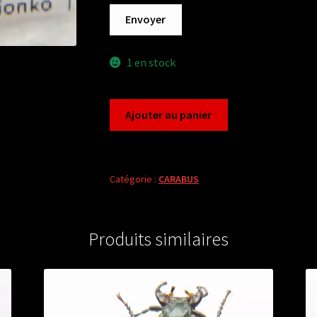
Envoyer
1 en stock
quantité
Ajouter au panier
de
Carabus
rhigocarabus
batangicus
Catégorie :
CARABUS
fickleri
(female
A1)
Produits similaires
from
CHINA