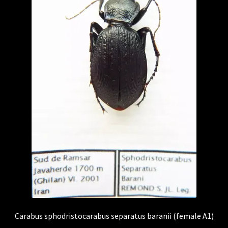
Carabus sphodristocarabus separatus baranii (female A1)