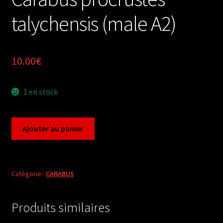
talychensis (male A2)
10.00
€
1 en stock
quantité
Ajouter au panier
de
Carabus
procrustes
talychensis
Catégorie :
CARABUS
(male
A2)
Produits similaires