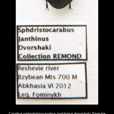
Carabus sphodristocarabus janthinus dvorshaki (female