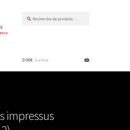
Recherche
Recherche
pour :
ng
vance
0.00
€
0 article
s impressus
A2)