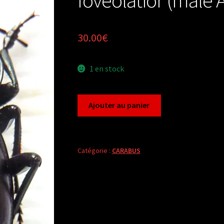
30.00
€
1 en stock
quantité
Ajouter au panier
de
Carabus
procrustes
impressus
Catégorie :
CARABUS
foveolatior
(male
A2)