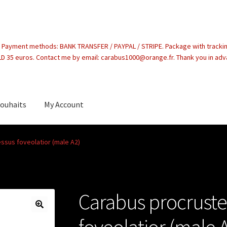
. Payment methods: BANK TRANSFER / PAYPAL / STRIPE. Package with tracki
 35 euros. Contact me by email: carabus1000@orange.fr. Thank you in ad
souhaits
My Account
count
ssus foveolatior (male A2)
Carabus procruste
foveolatior (male 