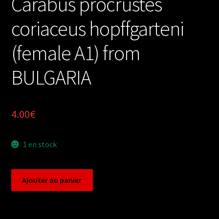
Carabus procrustes
coriaceus hopffgarteni
(female A1) from
BULGARIA
4.00
€
1 en stock
quantité
Ajouter au panier
de
Carabus
procrustes