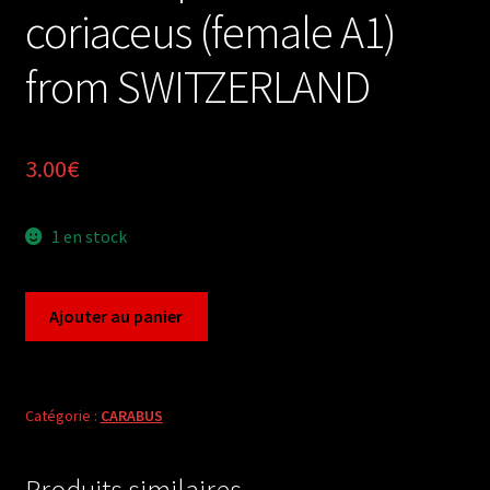
coriaceus (female A1)
from SWITZERLAND
3.00
€
1 en stock
quantité
Ajouter au panier
de
Carabus
procrustes
coriaceus
Catégorie :
CARABUS
(female
A1)
Produits similaires