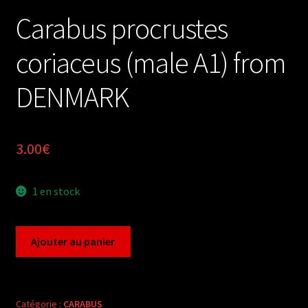
Carabus procrustes
coriaceus (male A1) from
DENMARK
3.00
€
1 en stock
quantité
Ajouter au panier
de
Carabus
procrustes
coriaceus
Catégorie :
CARABUS