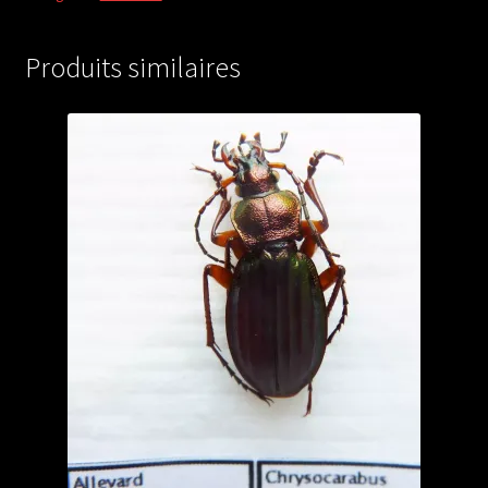
(male
A1)
Produits similaires
from
DENMARK