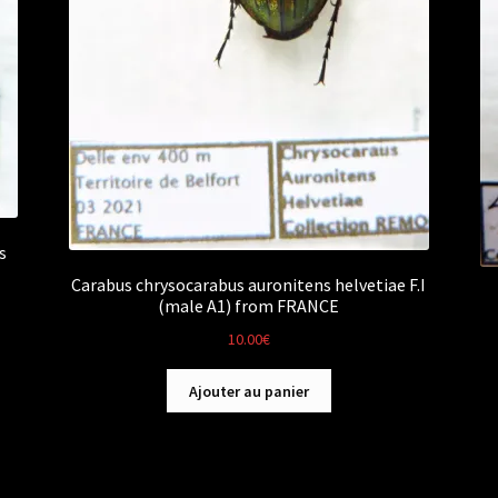
s
Carabus chrysocarabus auronitens helvetiae F.I
(male A1) from FRANCE
10.00
€
Ajouter au panier