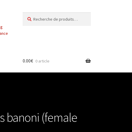
Recherche
Recherche
pour :
ng
vance
0.00
€
0 article
s banoni (female