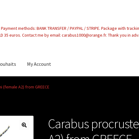
. Payment methods: BANK TRANSFER / PAYPAL / STRIPE. Package with tracki
 35 euros. Contact me by email: carabus1000@orange.fr. Thank you in ad
souhaits
My Account
count
i (female A2) from GREECE
Carabus procruste
A2) from GREECE