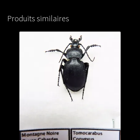
(female
A1)
Produits similaires
from
TURKEY