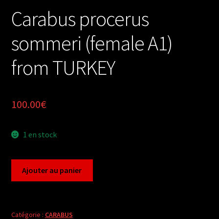
Carabus procerus
sommeri (female A1)
from TURKEY
100.00
€
1 en stock
quantité
Ajouter au panier
de
Carabus
procerus
sommeri
Catégorie :
CARABUS