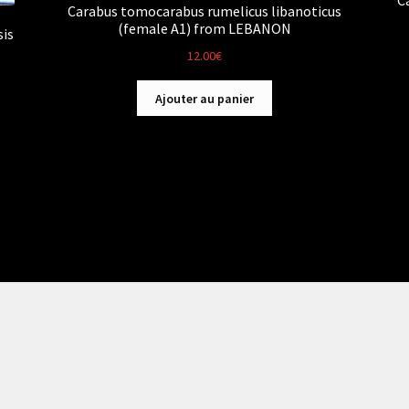
C
Carabus tomocarabus rumelicus libanoticus
(female A1) from LEBANON
sis
12.00
€
Ajouter au panier