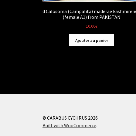
d Calosoma (Campalita) maderae kashmiren
(female A1) from PAKISTAN
10.00
€
Ajouter au panier
© CARABUS CYCHRUS 2026
Built with WooCommerce
.