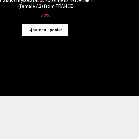
arabus chrysocarabus auronitens helvetiae F.I
(female A2) from FRANCE
5.00
€
Ajouter au panier