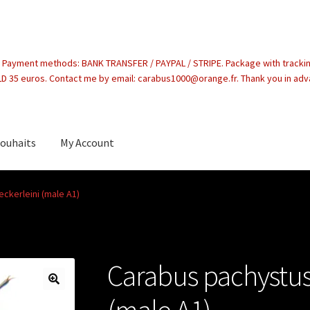
. Payment methods: BANK TRANSFER / PAYPAL / STRIPE. Package with tracki
 35 euros. Contact me by email: carabus1000@orange.fr. Thank you in ad
souhaits
My Account
count
ckerleini (male A1)
Carabus pachystus 
(male A1)