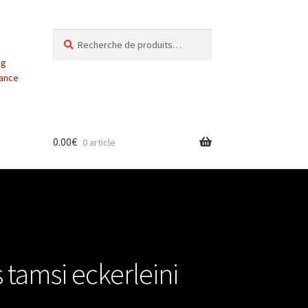
Recherche
Recherche
pour :
ng
vance
0.00
€
0 article
tamsi eckerleini