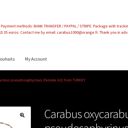
. Payment methods: BANK TRANSFER / PAYPAL / STRIPE. Package with tracki
 35 euros. Contact me by email: carabus1000@orange.fr. Thank you in ad
souhaits
My Account
count
yrinus pseudosaphyrinus (female A2) from TURKEY
Carabus oxycarabu
pseudosaphyrinus 