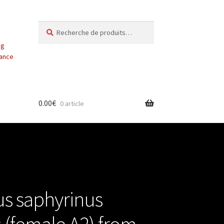
Recherche
Recherche
pour :
ng
vance
0.00
€
0 article
s saphyrinus
(female A2) from