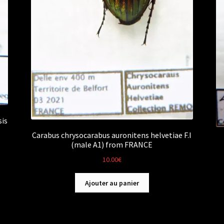
sis
Carabus chrysocarabus auronitens helvetiae F.I
(male A1) from FRANCE
10.00
€
Ajouter au panier