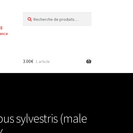
Recherche
Recherche
pour :
ng
vance
3.00
€
1 article
s sylvestris (male
Y