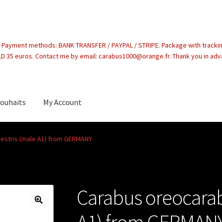
. Payment methods: BANK TRANSFER / PAYPAL / STRIPE. Package with tracki
 35 euros. Contact me by email: carabus1000@orange.fr. Thank you in ad
souhaits
My Account
count
estris (male A1) from GERMANY
Carabus oreocarabu
A1) from GERMAN