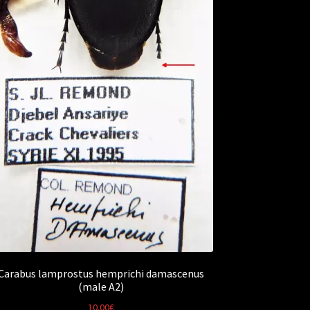
Carabus lamprostus hemprichi damascenus
(male A2)
10.00
€