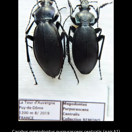
Carabus megodontus purpurascens centralis (pair A1)