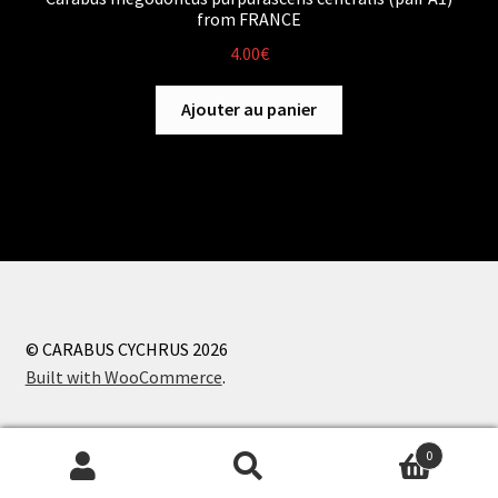
from FRANCE
4.00
€
Ajouter au panier
© CARABUS CYCHRUS 2026
Built with WooCommerce
.
0
Recherche
Recherche