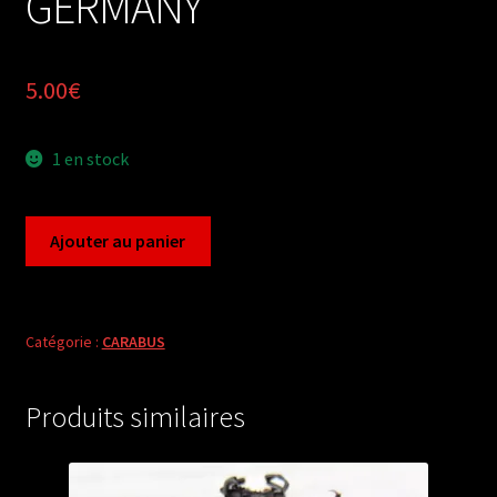
GERMANY
5.00
€
1 en stock
quantité
Ajouter au panier
de
Carabus
oreocarabus
sylvestris
Catégorie :
CARABUS
(male
A1)
Produits similaires
from
GERMANY