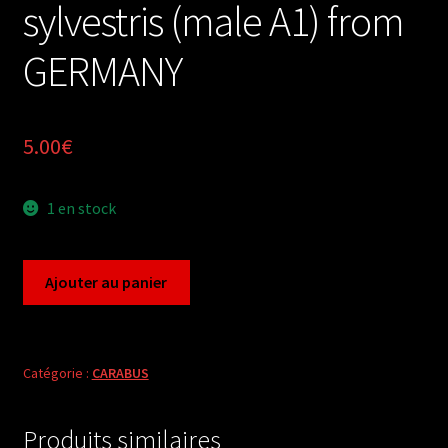
sylvestris (male A1) from
GERMANY
5.00
€
1 en stock
quantité
Ajouter au panier
de
Carabus
oreocarabus
sylvestris
Catégorie :
CARABUS
(male
A1)
Produits similaires
from