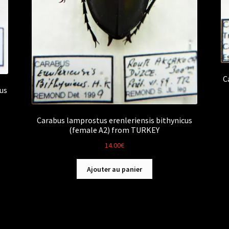
C
us
Carabus lamprostus erenleriensis bithynicus
(female A2) from TURKEY
14.00
€
Ajouter au panier