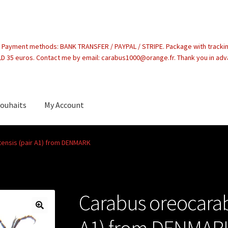
. Payment methods: BANK TRANSFER / PAYPAL / STRIPE. Package with tracki
 35 euros. Contact me by email: carabus1000@orange.fr. Thank you in ad
souhaits
My Account
count
ensis (pair A1) from DENMARK
Carabus oreocarab
A1) from DENMAR