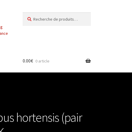
Recherche
Recherche
pour :
ng
vance
0.00
€
0 article
us hortensis (pair
K