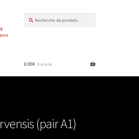
Recherche
Recherche
pour :
ng
vance
0.00
€
0 article
vensis (pair A1)