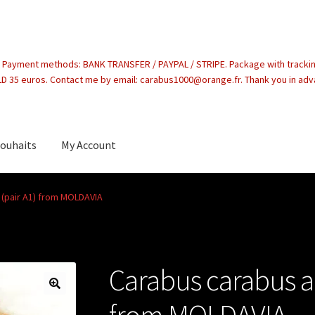
. Payment methods: BANK TRANSFER / PAYPAL / STRIPE. Package with tracki
 35 euros. Contact me by email: carabus1000@orange.fr. Thank you in ad
souhaits
My Account
count
 (pair A1) from MOLDAVIA
Carabus carabus ar
from MOLDAVIA