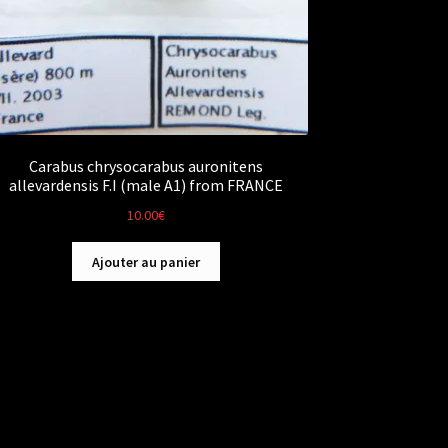
Carabus chrysocarabus auronitens
allevardensis F.I (male A1) from FRANCE
10.00
€
Ajouter au panier