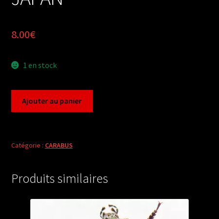
8.00
€
1 en stock
quantité
Ajouter au panier
de
Carabus
ohomopterus
lewisianus
Catégorie :
CARABUS
(pair
A1)
Produits similaires
from
JAPAN