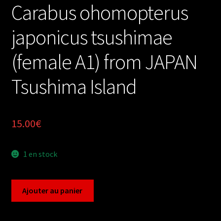
Carabus ohomopterus
japonicus tsushimae
(female A1) from JAPAN
Tsushima Island
15.00
€
1 en stock
quantité
Ajouter au panier
de
Carabus