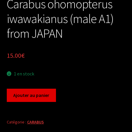
Carabus ohomopterus
iwawakianus (male A1)
from JAPAN
15.00
€
1 en stock
quantité
Ajouter au panier
de
Carabus
ohomopterus
iwawakianus
Catégorie :
CARABUS
(male