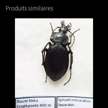
A1)
Produits similaires
from
JAPAN