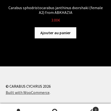
Carabus sphodristocarabus janthinus dvorshaki (female
A2) from ABKHAZIA
3.00
€
Ajouter au panier
© CARABUS CYCHRUS 2026
Built with WooCommerce
.
0