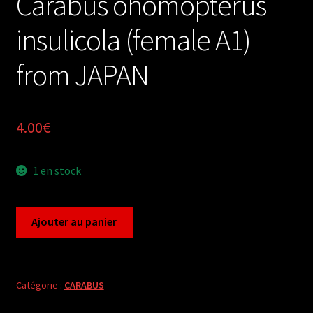
Carabus ohomopterus
insulicola (female A1)
from JAPAN
4.00
€
1 en stock
quantité
Ajouter au panier
de
Carabus
ohomopterus
insulicola
Catégorie :
CARABUS
(female