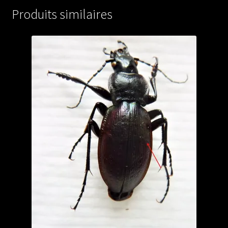
A1)
Produits similaires
from
JAPAN