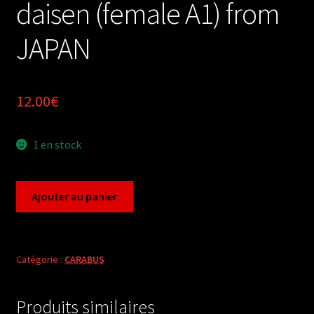
daisen (female A1) from
JAPAN
12.00
€
1 en stock
quantité
Ajouter au panier
de
Carabus
ohomopterus
daisen
Catégorie :
CARABUS
(female
A1)
Produits similaires
from