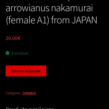
arrowianus nakamurai
(female A1) from JAPAN
20.00
€
1 en stock
quantité
Ajouter au panier
de
Carabus
ohomopterus
arrowianus
Catégorie :
CARABUS
nakamurai
(female