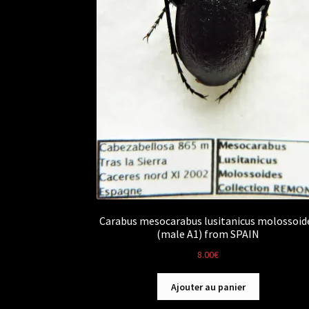
Carabus mesocarabus lusitanicus molossoid
(male A1) from SPAIN
8.00
€
Ajouter au panier