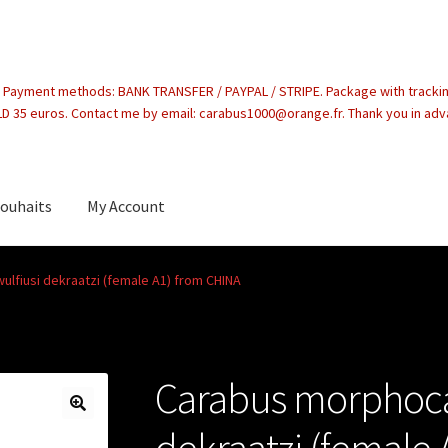
. Payment methods: BANK TRANSFER / PAYPAL / STRIPE. Package with tracki
 35 euros. Contact me by email: carabus1000@orange.fr. Thank you in ad
souhaits
My Account
count
lfiusi dekraatzi (female A1) from CHINA
Carabus morphoca
dekraatzi (female