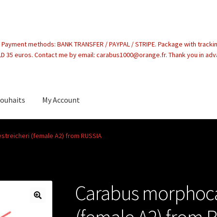
. Payment methods: BANK TRANSFER / PAYPAL / STRIPE. Package with tracki
 35 euros. Contact me by email: carabus1000@orange.fr. Thank you in ad
souhaits
My Account
count
treicheri (female A2) from RUSSIA
Carabus morphoca
(female A2) from 