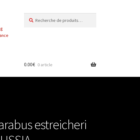
Recherche
Recherche
pour :
ng
vance
0.00
€
0 article
rabus estreicheri
RUSSIA