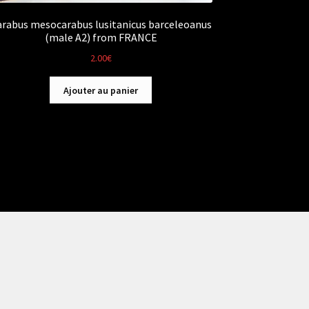
arabus mesocarabus lusitanicus barceleoanus
(male A2) from FRANCE
2.00
€
Ajouter au panier