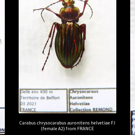
Carabus chrysocarabus auronitens helvetiae F.I
(female A2) from FRANCE