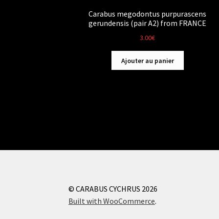
Carabus megodontus purpurascens
gerundensis (pair A2) from FRANCE
3.00
€
Ajouter au panier
© CARABUS CYCHRUS 2026
Built with WooCommerce
.