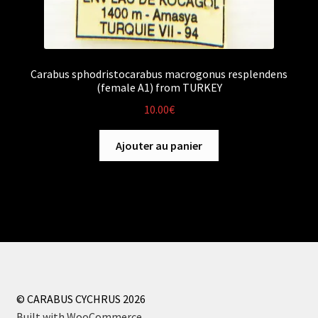
Carabus sphodristocarabus macrogonus resplendens
(female A1) from TURKEY
10.00
€
Ajouter au panier
© CARABUS CYCHRUS 2026
Built with WooCommerce
.