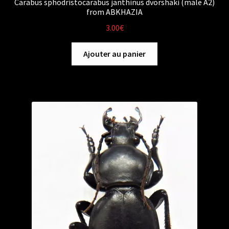
Carabus sphodristocarabus janthinus dvorshaki (male A2)
from ABKHAZIA
3.00
€
Ajouter au panier