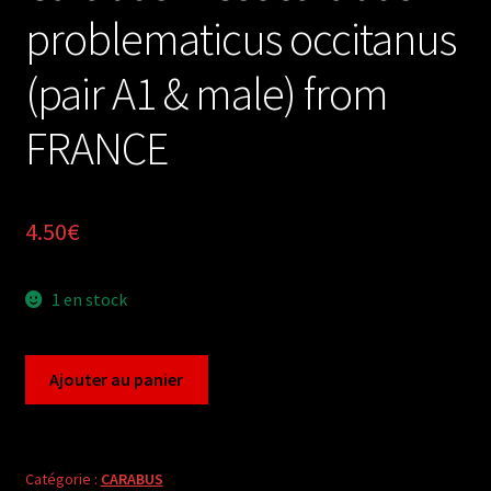
problematicus occitanus
(pair A1 & male) from
FRANCE
4.50
€
1 en stock
quantité
Ajouter au panier
de
Carabus
mesocarabus
problematicus
Catégorie :
CARABUS