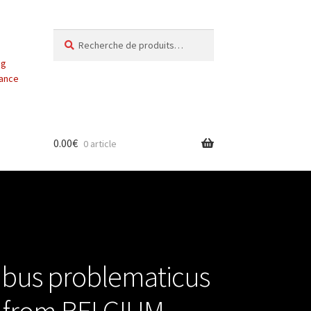
Recherche
Recherche
pour :
ng
vance
0.00
€
0 article
bus problematicus
) from BELGIUM