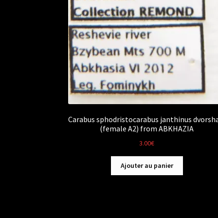
Carabus sphodristocarabus janthinus dvorsh
(female A2) from ABKHAZIA
3.00
€
Ajouter au panier