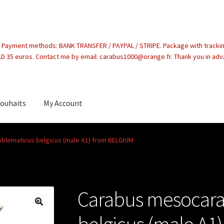
. Payment methods: BANK TRANSFER / PAYPAL / STRIPE. Package with tracki
 35 euros. Contact me by email: carabus1000@orange.fr. Thank you in ad
souhaits
My Account
count
blematicus belgicus (male A1) from BELGIUM
Carabus mesocara
belgicus (male A1