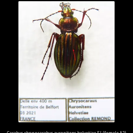
Carabus chrysocarabus auronitens helvetiae F.I (female A2)