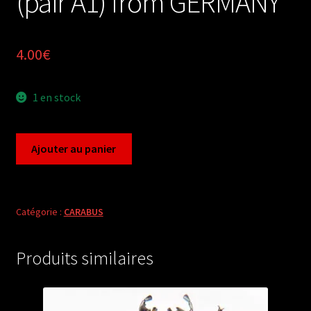
(pair A1) from GERMANY
4.00
€
1 en stock
quantité
Ajouter au panier
de
Carabus
mesocarabus
problematicus
Catégorie :
CARABUS
harcynae
(pair
Produits similaires
A1)
from
GERMANY