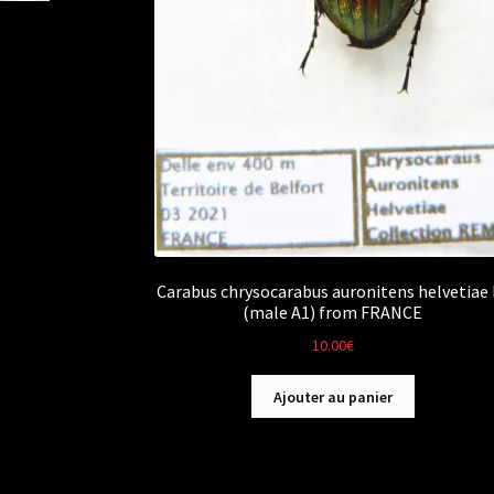
Carabus chrysocarabus auronitens helvetiae F
(male A1) from FRANCE
10.00
€
Ajouter au panier