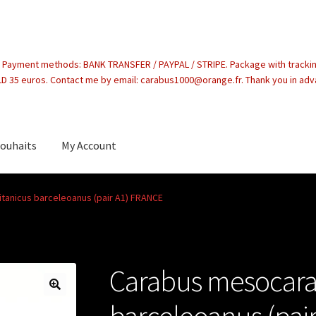
. Payment methods: BANK TRANSFER / PAYPAL / STRIPE. Package with tracki
 35 euros. Contact me by email: carabus1000@orange.fr. Thank you in ad
souhaits
My Account
count
tanicus barceleoanus (pair A1) FRANCE
Carabus mesocarab
barceleoanus (pai