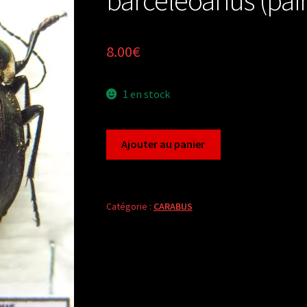
8.00
€
1 en stock
quantité
Ajouter au panier
de
Carabus
mesocarabus
lusitanicus
Catégorie :
CARABUS
barceleoanus
(pair
A1)
FRANCE