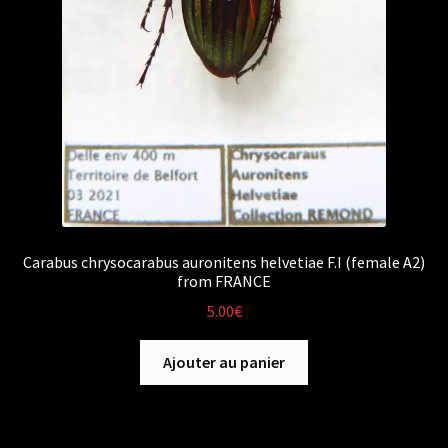
Carabus chrysocarabus auronitens helvetiae F.I (female A2)
from FRANCE
5.00
€
Ajouter au panier