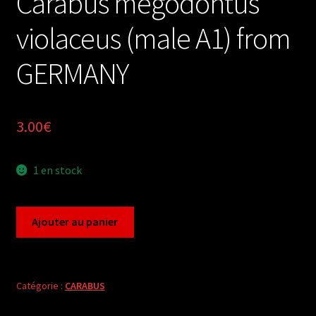
Carabus megodontus
violaceus (male A1) from
GERMANY
3.00
€
1 en stock
quantité
Ajouter au panier
de
Carabus
megodontus
violaceus
Catégorie :
CARABUS
(male