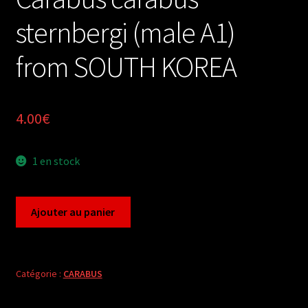
sternbergi (male A1)
from SOUTH KOREA
4.00
€
1 en stock
quantité
Ajouter au panier
de
Carabus
carabus
sternbergi
Catégorie :
CARABUS
(male
A1)