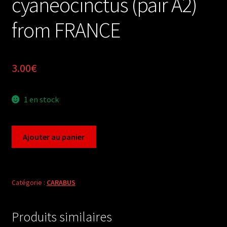
cyaneocinctus (pair A2)
from FRANCE
3.00
€
1 en stock
quantité
Ajouter au panier
de
Carabus
megodontus
purpurascens
Catégorie :
CARABUS
cyaneocinctus
(pair
Produits similaires
A2)