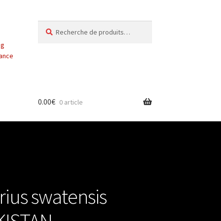
Recherche
Recherche
pour :
ng
vance
0.00
€
0 article
ius swatensis
AKISTAN