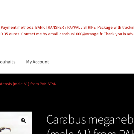
. Payment methods: BANK TRANSFER / PAYPAL / STRIPE. Package with tracki
 35 euros. Contact me by email: carabus1000@orange.fr. Thank you in ad
souhaits
My Account
count
tensis (male A1) from PAKISTAN
Carabus meganebr
(male A1) from P