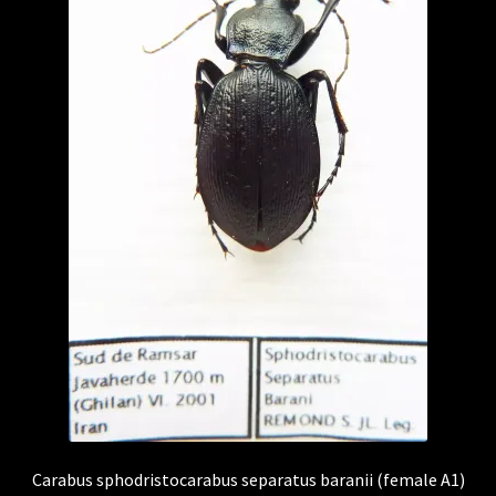
Carabus sphodristocarabus separatus baranii (female A1)