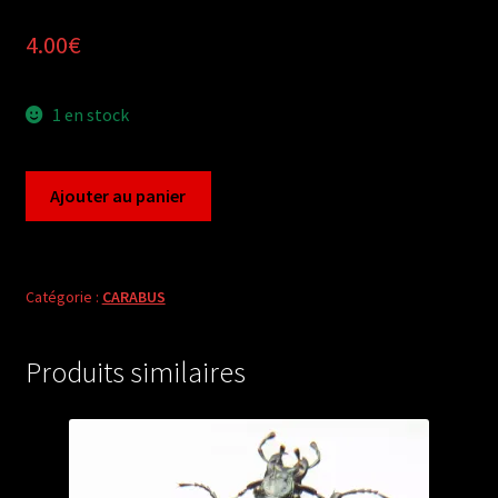
4.00
€
1 en stock
quantité
Ajouter au panier
de
Carabus
leptocarabus
seishinensis
Catégorie :
CARABUS
(pair
A2)
Produits similaires
from
SOUTH
KOREA