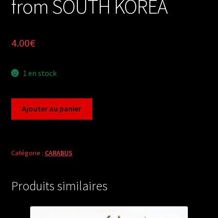
from SOUTH KOREA
4.00
€
1 en stock
quantité
Ajouter au panier
de
Carabus
leptocarabus
seishinensis
Catégorie :
CARABUS
(female
A1)
Produits similaires
from
SOUTH
KOREA