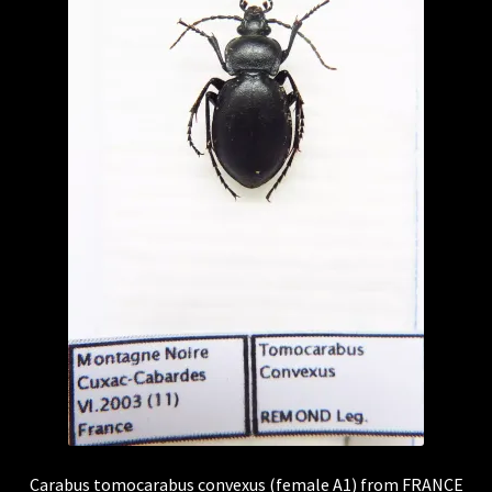
Carabus tomocarabus convexus (female A1) from FRANCE