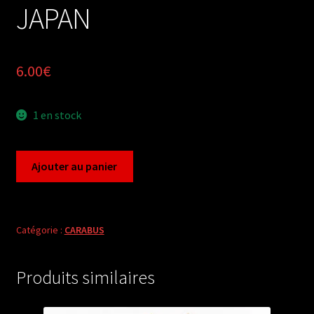
JAPAN
6.00
€
1 en stock
quantité
Ajouter au panier
de
Carabus
leptocarabus
procerulus
Catégorie :
CARABUS
(pair
A1)
Produits similaires
from
JAPAN