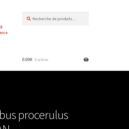
Recherche
Recherche
pour :
ng
vance
0.00
€
0 article
bus procerulus
PAN