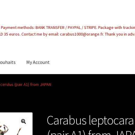
. Payment methods: BANK TRANSFER / PAYPAL / STRIPE. Package with tracki
 35 euros. Contact me by email: carabus1000@orange.fr. Thank you in ad
souhaits
My Account
count
cerulus (pair A1) from JAPAN
Carabus leptocara
(pair A1) from JA