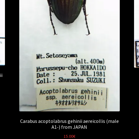
ii
Carabus acoptolabrus gehinii aereicollis (male
A1-) from JAPAN
15.00
€