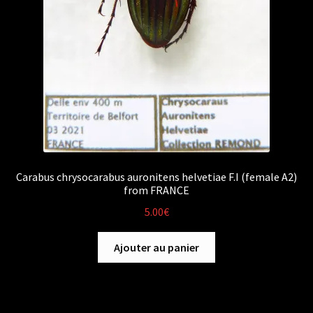
Carabus chrysocarabus auronitens helvetiae F.I (female A2)
from FRANCE
5.00
€
Ajouter au panier