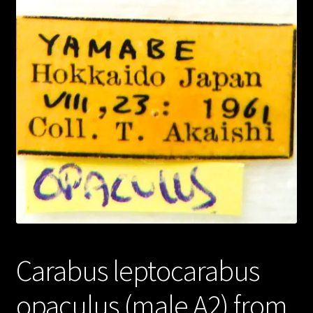
Carabus leptocarabus
opaculus (male A2) from