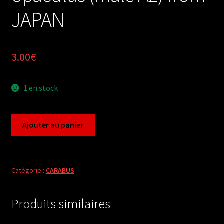
JAPAN
3.00
€
1 en stock
quantité
Ajouter au panier
de
Carabus
leptocarabus
opaculus
Catégorie :
CARABUS
(male
A2)
Produits similaires
from
JAPAN